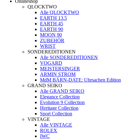
Onlineshop
QLOCKTWO
Alle QLOCKTWO
EARTH 13.5
EARTH 45
EARTH 90
MOON 90
ZUBEHÖR
WRIST
SONDEREDITIONEN
Alle SONDEREDITIONEN
VOGARD
MEISTERSINGER
ARMIN STROM
MdM BÄRN-DATE: Uhrsachen Edition
GRAND SEIKO
Alle GRAND SEIKO
Elegance Collection
Evolution 9 Collection
Heritage Collection
Sport Collection
VINTAGE
Alle VINTAGE
ROLEX
IWC