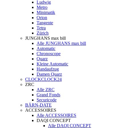
Ludwig
Metro
Minimatik
Orion
Tangente
Tetra
Zürich
JUNGHANS max bill
Alle JUNGHANS max bill
Automatic
Chronoscope
Quarz
Kleine Automatic
Handaufzug
Damen Quarz
CLOCKCLOCK24
ZRC
Alle ZRC
Grand Fonds
Securicode
BÄRN-DATE
ACCESSOIRES
Alle ACCESSOIRES
DAQI CONCEPT
Alle DAQI CONCEPT