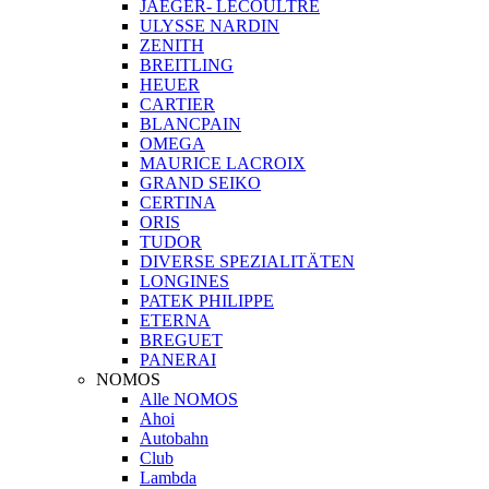
JAEGER- LECOULTRE
ULYSSE NARDIN
ZENITH
BREITLING
HEUER
CARTIER
BLANCPAIN
OMEGA
MAURICE LACROIX
GRAND SEIKO
CERTINA
ORIS
TUDOR
DIVERSE SPEZIALITÄTEN
LONGINES
PATEK PHILIPPE
ETERNA
BREGUET
PANERAI
NOMOS
Alle NOMOS
Ahoi
Autobahn
Club
Lambda