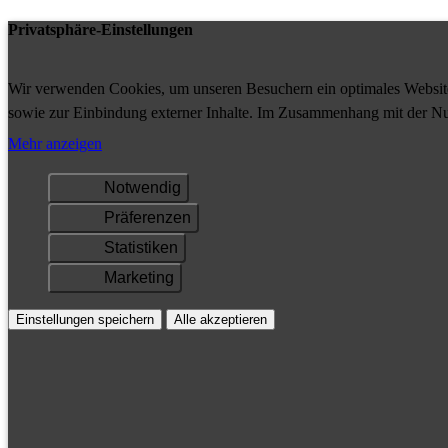
Privatsphäre-Einstellungen
Wir verwenden Cookies, um unseren Besuchern ein optimales Website-
sowie zur Einbindung externer Inhalte. Im Zusammenhang mit der Nu
Ihrem Gerät gespeichert und/oder abgerufen.
Mehr anzeigen
Notwendig
Präferenzen
Statistiken
Marketing
Einstellungen speichern
Alle akzeptieren