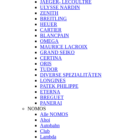
JAEGER- LECOULTRE
ULYSSE NARDIN
ZENITH
BREITLING
HEUER
CARTIER
BLANCPAIN
OMEGA
MAURICE LACROIX
GRAND SEIKO
CERTINA
ORIS
TUDOR
DIVERSE SPEZIALITÄTEN
LONGINES
PATEK PHILIPPE
ETERNA
BREGUET
PANERAI
NOMOS
Alle NOMOS
Ahoi
Autobahn
Club
Lambda