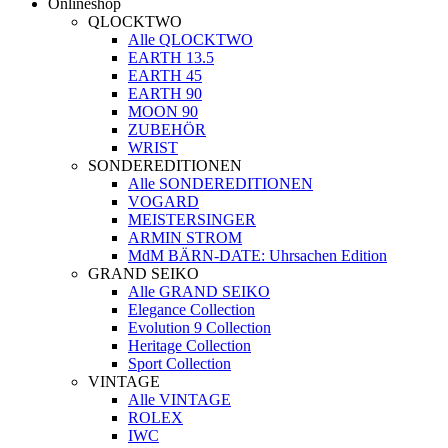
Onlineshop
QLOCKTWO
Alle QLOCKTWO
EARTH 13.5
EARTH 45
EARTH 90
MOON 90
ZUBEHÖR
WRIST
SONDEREDITIONEN
Alle SONDEREDITIONEN
VOGARD
MEISTERSINGER
ARMIN STROM
MdM BÄRN-DATE: Uhrsachen Edition
GRAND SEIKO
Alle GRAND SEIKO
Elegance Collection
Evolution 9 Collection
Heritage Collection
Sport Collection
VINTAGE
Alle VINTAGE
ROLEX
IWC