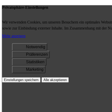
Privatsphäre-Einstellungen
Wir verwenden Cookies, um unseren Besuchern ein optimales Website-
sowie zur Einbindung externer Inhalte. Im Zusammenhang mit der Nu
Ihrem Gerät gespeichert und/oder abgerufen.
Mehr anzeigen
Notwendig
Präferenzen
Statistiken
Marketing
Einstellungen speichern
Alle akzeptieren