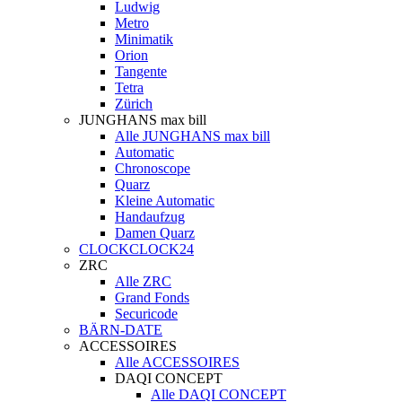
Ludwig
Metro
Minimatik
Orion
Tangente
Tetra
Zürich
JUNGHANS max bill
Alle JUNGHANS max bill
Automatic
Chronoscope
Quarz
Kleine Automatic
Handaufzug
Damen Quarz
CLOCKCLOCK24
ZRC
Alle ZRC
Grand Fonds
Securicode
BÄRN-DATE
ACCESSOIRES
Alle ACCESSOIRES
DAQI CONCEPT
Alle DAQI CONCEPT