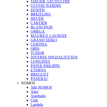
JAEGER- LECOULTRE
ULYSSE NARDIN
ZENITH
BREITLING
HEUER
CARTIER
BLANCPAIN
OMEGA
MAURICE LACROIX
GRAND SEIKO
CERTINA
ORIS
TUDOR
DIVERSE SPEZIALITÄTEN
LONGINES
PATEK PHILIPPE
ETERNA
BREGUET
PANERAI
NOMOS
Alle NOMOS
Ahoi
Autobahn
Club
Lambda