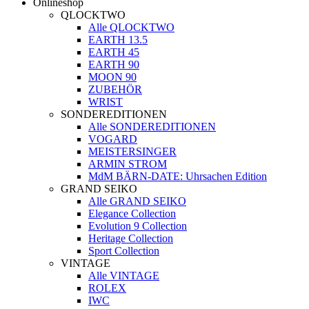
Onlineshop
QLOCKTWO
Alle QLOCKTWO
EARTH 13.5
EARTH 45
EARTH 90
MOON 90
ZUBEHÖR
WRIST
SONDEREDITIONEN
Alle SONDEREDITIONEN
VOGARD
MEISTERSINGER
ARMIN STROM
MdM BÄRN-DATE: Uhrsachen Edition
GRAND SEIKO
Alle GRAND SEIKO
Elegance Collection
Evolution 9 Collection
Heritage Collection
Sport Collection
VINTAGE
Alle VINTAGE
ROLEX
IWC