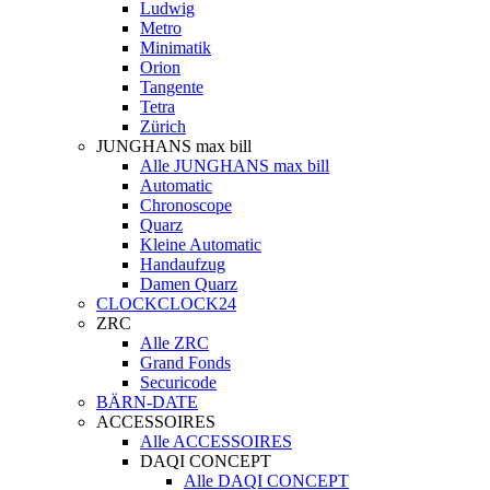
Ludwig
Metro
Minimatik
Orion
Tangente
Tetra
Zürich
JUNGHANS max bill
Alle JUNGHANS max bill
Automatic
Chronoscope
Quarz
Kleine Automatic
Handaufzug
Damen Quarz
CLOCKCLOCK24
ZRC
Alle ZRC
Grand Fonds
Securicode
BÄRN-DATE
ACCESSOIRES
Alle ACCESSOIRES
DAQI CONCEPT
Alle DAQI CONCEPT