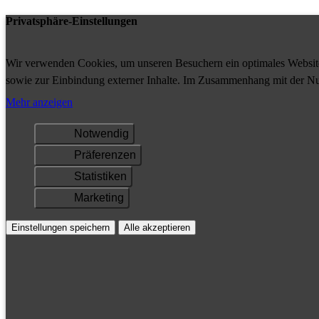
Privatsphäre-Einstellungen
Wir verwenden Cookies, um unseren Besuchern ein optimales Website-
sowie zur Einbindung externer Inhalte. Im Zusammenhang mit der Nu
Ihrem Gerät gespeichert und/oder abgerufen.
Mehr anzeigen
Notwendig
Präferenzen
Statistiken
Marketing
Einstellungen speichern
Alle akzeptieren