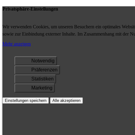
Privatsphäre-Einstellungen
Wir verwenden Cookies, um unseren Besuchern ein optimales Website-
sowie zur Einbindung externer Inhalte. Im Zusammenhang mit der Nu
Ihrem Gerät gespeichert und/oder abgerufen.
Mehr anzeigen
Notwendig
Präferenzen
Statistiken
Marketing
Einstellungen speichern
Alle akzeptieren