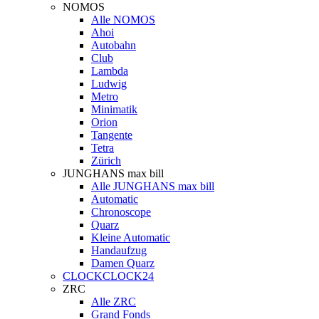
NOMOS
Alle NOMOS
Ahoi
Autobahn
Club
Lambda
Ludwig
Metro
Minimatik
Orion
Tangente
Tetra
Zürich
JUNGHANS max bill
Alle JUNGHANS max bill
Automatic
Chronoscope
Quarz
Kleine Automatic
Handaufzug
Damen Quarz
CLOCKCLOCK24
ZRC
Alle ZRC
Grand Fonds