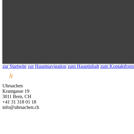
zur Startseite
zur Hauptnavigation
zum Hauptinhalt
zum Kontaktform
Uhrsachen
Kramgasse 19
3011 Bern, CH
+41 31 318 01 18
info@uhrsachen.ch