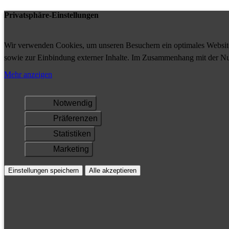
Privatsphäre-Einstellungen
Wir verwenden Cookies, um unseren Besuchern ein optimales Website-
sowie zur Einbindung externer Inhalte. Im Zusammenhang mit der Nu
Ihrem Gerät gespeichert und/oder abgerufen.
Mehr anzeigen
Notwendig
Präferenzen
Statistiken
Marketing
Einstellungen speichern
Alle akzeptieren