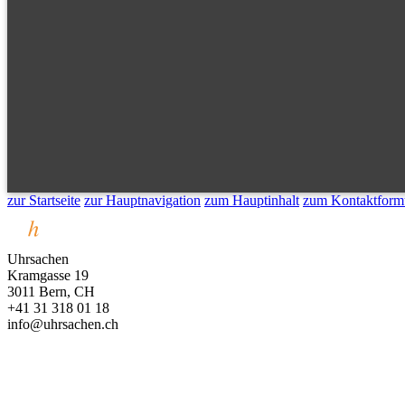
zur Startseite
zur Hauptnavigation
zum Hauptinhalt
zum Kontaktform
Uhrsachen
Kramgasse 19
3011 Bern, CH
+41 31 318 01 18
info@uhrsachen.ch