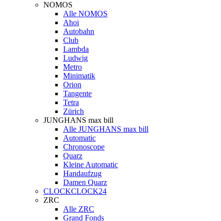
NOMOS
Alle NOMOS
Ahoi
Autobahn
Club
Lambda
Ludwig
Metro
Minimatik
Orion
Tangente
Tetra
Zürich
JUNGHANS max bill
Alle JUNGHANS max bill
Automatic
Chronoscope
Quarz
Kleine Automatic
Handaufzug
Damen Quarz
CLOCKCLOCK24
ZRC
Alle ZRC
Grand Fonds